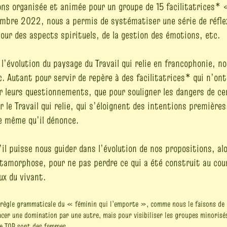
ons organisée et animée pour un groupe de 15 facilitatrices
bre 2022, nous a permis de systématiser une série de réflex
ur des aspects spirituels, de la gestion des émotions, etc.
l’évolution du paysage du Travail qui relie en francophonie, n
. Autant pour servir de repère à des facilitatrices* qui n’ont 
ir leurs questionnements, que pour souligner les dangers de c
 le Travail qui relie, qui s’éloignent des intentions premières
e même qu’il dénonce.
il puisse nous guider dans l’évolution de nos propositions, alo
amorphose, pour ne pas perdre ce qui a été construit au cour
ux du vivant.
a règle grammaticale du « féminin qui l’emporte », comme nous le faisons de 
cer une domination par une autre, mais pour visibiliser les groupes minorisé
de TQR sont des femmes.