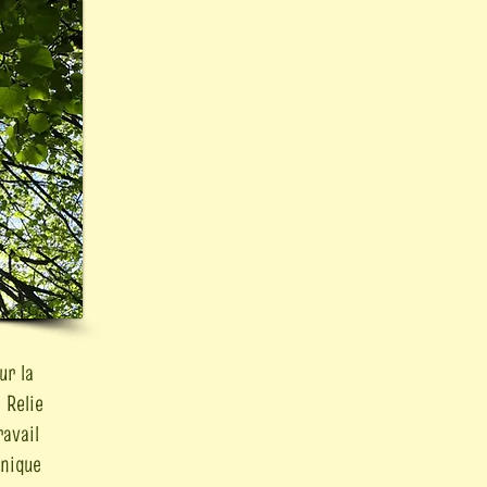
ur la
 Relie
ravail
unique