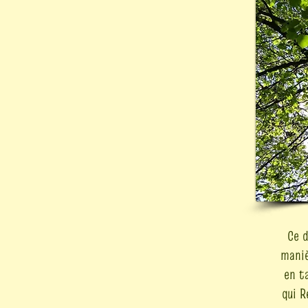
Ce d
maniè
en ta
qui R