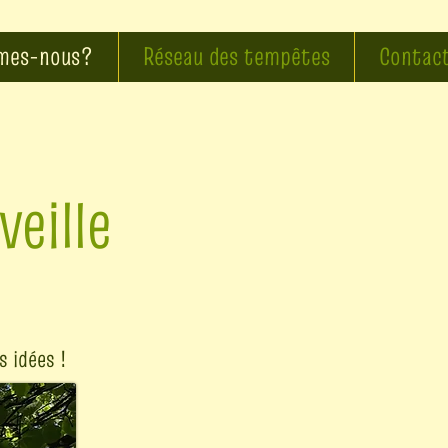
mes-nous?
Réseau des tempêtes
Contac
veille
s idées !