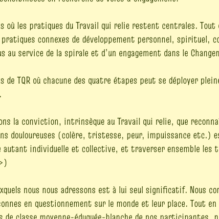
 où les pratiques du Travail qui relie restent centrales. Tout
 pratiques connexes de développement personnel, spirituel, cor
us au service de la spirale et d’un engagement dans le Change
us de TQR où chacune des quatre étapes peut se déployer plei
.
ons la conviction, intrinsèque au Travail qui relie, que recon
ns douloureuses (colère, tristesse, peur, impuissance etc.) e
e autant individuelle et collective, et traverser ensemble les 
»)
xquels nous nous adressons est à lui seul significatif. Nous c
ersonnes en questionnement sur le monde et leur place. Tout en
es de classe moyenne-éduquée-blanche de nos participantes, n