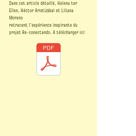
Dans cet article détaillé, Helena ter
Ellen, Héctor Aristizábal et Liliana
Moreno
retracent l'expérience inspirante du
projet Re-conectando. A télécharger ici:
Résumé: En Colombie, après de
nombreuses décennies de conflit armé,
il est devenu évident que la paix ne
peut pas être imposée d’en haut. Elle
doit pousser depuis le sol même,
comme le mycélium – ce réseau
invisible et complexe qui relie, nourrit