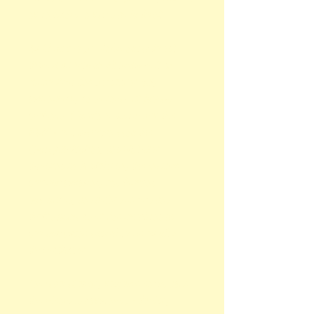
et régénère le tapis de la forêt.
Au fil du temps, ReConectando est
devenu un espace où pouvaient se
rencontrer des personnes qui,
autrement, ne se seraient jamais
croisées. D’anciens guérilleros des
FARC y ont dialogué avec des
(para)militaires, des victimes
directes de la violence, des leaders
communautaires, des femmes
paysannes, des défenseur·e·s des
droits humains et des membres de
communautés autochtones ou afro-
descendantes.
Les laboratoires, toujours tenus dans
des réserves naturelles – forêts,