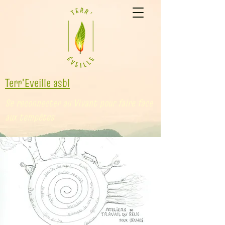
Terr'Eveille asbl
Se reconnecter au Vivant pour faire face
aux tempêtes