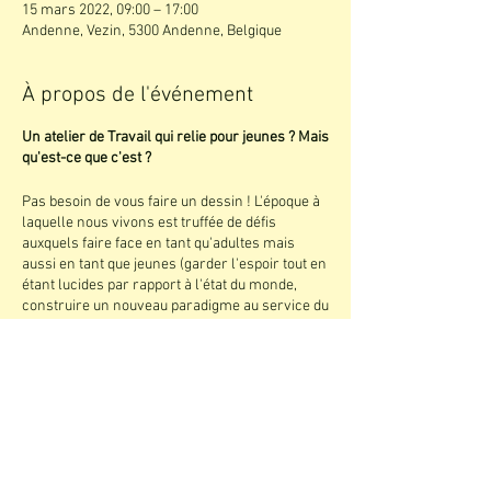
15 mars 2022, 09:00 – 17:00
Andenne, Vezin, 5300 Andenne, Belgique
À propos de l'événement
Un atelier de Travail qui relie pour jeunes ? Mais
qu'est-ce que c'est ?
Pas besoin de vous faire un dessin ! L'époque à
laquelle nous vivons est truffée de défis
auxquels faire face en tant qu'adultes mais
aussi en tant que jeunes (garder l'espoir tout en
étant lucides par rapport à l'état du monde,
construire un nouveau paradigme au service du
vivant, trouver sa place et offrir le meilleur de
soi-même, etc!).
Le Travail qui relie (« Work that reconnect »,
Joanna MACY) est une méthodologie de
transformation personnelle et collective. Se
présentant comme une spirale qui se déploie
selon 4 temps formant un tout, elle vise à